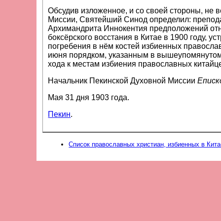
Обсудив изложенное, и со своей стороны, не
Миссии, Святейший Синод определил: препод
Архимандрита Иннокентия предположений отн
боксёрского восстания в Китае в 1900 году, 
погребения в нём костей избиенных православных китайцев и установлением для
июня порядком, указанным в вышеупомянутом 
хода к местам избиения православных китайце
Начальник Пекинской Духовной Миссии
Епис
Мая 31 дня 1903 года.
Пекин
.
Список православных христиан, избиенных в Кита