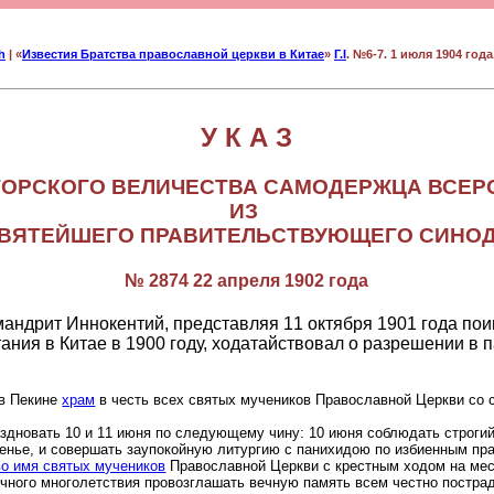
h
| «
Известия Братства православной церкви в Китае
»
Г.I
. №6-7. 1 июля 1904 года.
У К А З
ЕГО ИМПЕРАТОРСКОГО ВЕЛИЧЕСТВА САМ
ИЗ
ВЯТЕЙШЕГО ПРАВИТЕЛЬСТВУЮЩЕГО СИНО
№ 2874 22 апреля 1902 года
мандрит Иннокентий, представляя 11 октября 1901 года п
ев-мучеников за
 в Пекине
храм
в честь всех святых мучеников Православной Церкви со 
здновать 10 и 11 июня по следующему чину: 10 июня соблюдать строгий 
сенье, и совершать заупокойную литургию с панихидою по избиенным пр
во имя святых мучеников
Православной Церкви с крестным ходом на мест