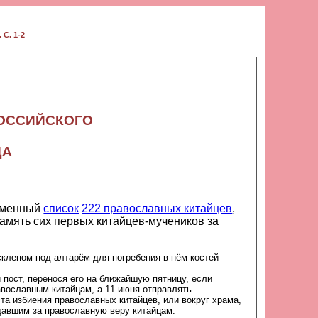
 С. 1-2
ОДЕРЖЦА ВСЕРОССИЙСКОГО
ДА
оименный
список
222 православных китайцев
,
склепом под алтарём для погребения в нём костей
пост, перенося его на ближайшую пятницу, если
авославным китайцам, а 11 июня отправлять
а избиения православных китайцев, или вокруг храма,
с пением ирмосов «Волною морскою» и после обычного многолетствия провозглашать вечную память всем честно пострадавшим за православную веру китайцам.