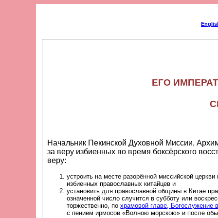
Englis
С
Начальник Пекинской Духовной Миссии, Архи
за веру избиенных во время боксёрского восстания в Китае в 1900 году, ходатайствовал о разрешении в память сих первых китайц
веру:
устроить на месте разорённой миссийской церкви
избиенных православных китайцев и
установить для православной общины в Китае пра
означенной число случится в субботу или воскре
торжественно, по
храмовой главе, Богослужение 