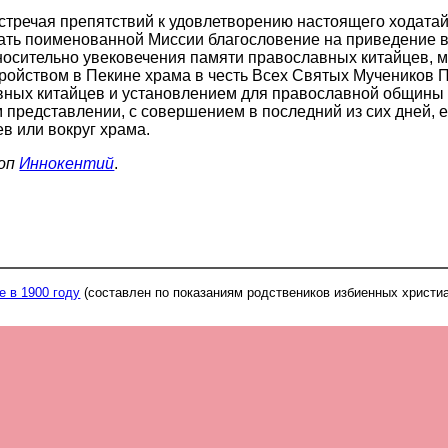
 встречая препятствий к удовлетворению настоящего ходат
ать поименованной Миссии благословение на приведение 
осительно увековечения памяти православных китайцев, м
устройством в Пекине храма в честь Всех Святых Мучеников
 православной общины в Китае ежегодного празднования 10 и 11
представлении, с совершением в последний из сих дней, е
в или вокруг храма.
коп
Иннокентий
.
е в 1900 году
(составлен по показаниям родствеников избиенных христиа